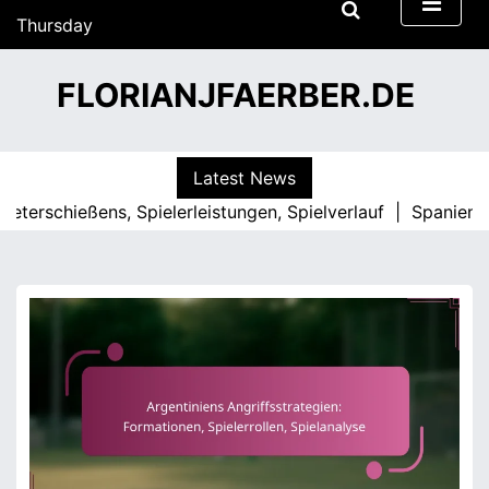
S
Thursday
k
18/06/2026
i
22:56
FLORIANJFAERBER.DE
p
t
o
c
Latest News
o
eßens, Spielerleistungen, Spielverlauf |
Spanien gegen Ni
n
t
e
n
t