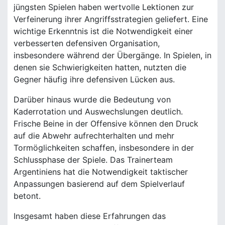
jüngsten Spielen haben wertvolle Lektionen zur
Verfeinerung ihrer Angriffsstrategien geliefert. Eine
wichtige Erkenntnis ist die Notwendigkeit einer
verbesserten defensiven Organisation,
insbesondere während der Übergänge. In Spielen, in
denen sie Schwierigkeiten hatten, nutzten die
Gegner häufig ihre defensiven Lücken aus.
Darüber hinaus wurde die Bedeutung von
Kaderrotation und Auswechslungen deutlich.
Frische Beine in der Offensive können den Druck
auf die Abwehr aufrechterhalten und mehr
Tormöglichkeiten schaffen, insbesondere in der
Schlussphase der Spiele. Das Trainerteam
Argentiniens hat die Notwendigkeit taktischer
Anpassungen basierend auf dem Spielverlauf
betont.
Insgesamt haben diese Erfahrungen das