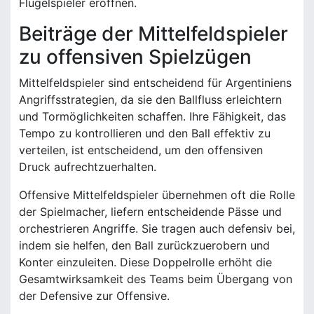
Flügelspieler eröffnen.
Beiträge der Mittelfeldspieler
zu offensiven Spielzügen
Mittelfeldspieler sind entscheidend für Argentiniens
Angriffsstrategien, da sie den Ballfluss erleichtern
und Tormöglichkeiten schaffen. Ihre Fähigkeit, das
Tempo zu kontrollieren und den Ball effektiv zu
verteilen, ist entscheidend, um den offensiven
Druck aufrechtzuerhalten.
Offensive Mittelfeldspieler übernehmen oft die Rolle
der Spielmacher, liefern entscheidende Pässe und
orchestrieren Angriffe. Sie tragen auch defensiv bei,
indem sie helfen, den Ball zurückzuerobern und
Konter einzuleiten. Diese Doppelrolle erhöht die
Gesamtwirksamkeit des Teams beim Übergang von
der Defensive zur Offensive.