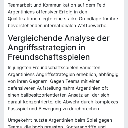
Teamarbeit und Kommunikation auf dem Feld.
Argentiniens offensiver Erfolg in den
Qualifikationen legte eine starke Grundlage für ihre
bevorstehenden internationalen Wettbewerbe.
Vergleichende Analyse der
Angriffsstrategien in
Freundschaftsspielen
In jüngsten Freundschaftsspielen variierten
Argentiniens Angriffsstrategien erheblich, abhängig
von ihren Gegnern. Gegen Teams mit einer
defensiveren Aufstellung nahm Argentinien oft
einen ballbesitzorientierten Ansatz an, der sich
darauf konzentrierte, die Abwehr durch komplexes
Passspiel und Bewegung zu durchbrechen.
Umgekehrt nutzte Argentinien beim Spiel gegen
Teams, die hoch pressten, Konterangriffe und