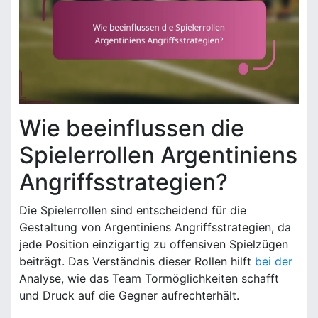
Wie beeinflussen die
Spielerrollen Argentiniens
Angriffsstrategien?
Die Spielerrollen sind entscheidend für die
Gestaltung von Argentiniens Angriffsstrategien, da
jede Position einzigartig zu offensiven Spielzügen
beiträgt. Das Verständnis dieser Rollen hilft
bei der
Analyse, wie das Team Tormöglichkeiten schafft
und Druck auf die Gegner aufrechterhält.