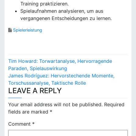
Training praktizieren.
Spielaufnahmen analysieren, um aus
vergangenen Entscheidungen zu lernen.
Spielerleistung
P
Tim Howard: Torwartanalyse, Hervorragende
o
Paraden, Spielauswirkung
James Rodríguez: Hervorstechende Momente,
s
Torschussanalyse, Taktische Rolle
LEAVE A REPLY
t
n
Your email address will not be published.
Required
fields are marked
*
a
Comment
*
v