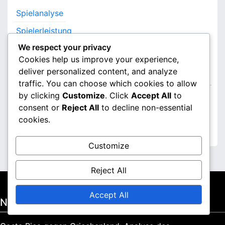
c
Spielanalyse
h
f
Spielerleistung
o
We respect your privacy
Taktische Analyse
r
Cookies help us improve your experience,
:
deliver personalized content, and analyze
Archiv
traffic. You can choose which cookies to allow
by clicking
Customize
. Click
Accept All
to
February 2026
consent or
Reject All
to decline non-essential
January 2026
cookies.
Customize
Reject All
Accept All
Neueste Beiträge