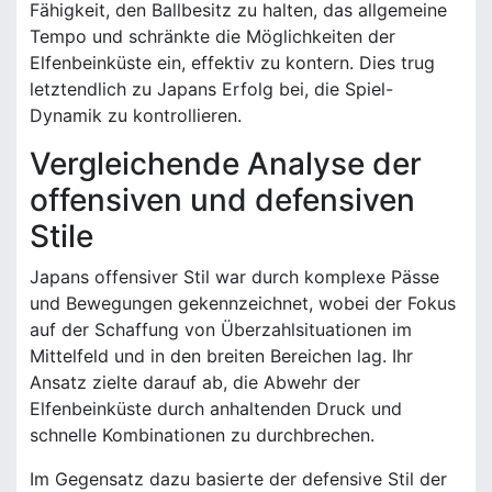
Fähigkeit, den Ballbesitz zu halten, das allgemeine
Tempo und schränkte die Möglichkeiten der
Elfenbeinküste ein, effektiv zu kontern. Dies trug
letztendlich zu Japans Erfolg bei, die Spiel-
Dynamik zu kontrollieren.
Vergleichende Analyse der
offensiven und defensiven
Stile
Japans offensiver Stil war durch komplexe Pässe
und Bewegungen gekennzeichnet, wobei der Fokus
auf der Schaffung von Überzahlsituationen im
Mittelfeld und in den breiten Bereichen lag. Ihr
Ansatz zielte darauf ab, die Abwehr der
Elfenbeinküste durch anhaltenden Druck und
schnelle Kombinationen zu durchbrechen.
Im Gegensatz dazu basierte der defensive Stil der