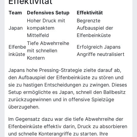
Effektivität
Team
Defensives Setup
Effektivität
Hoher Druck mit
Begrenzte
Japan
kompaktem
Aufbauspiel der
Mittelfeld
Elfenbeinküste
Tiefe Abwehrreihe
Elfenbe
Erfolgreich Japans
mit schnellen
inküste
Angriffe neutralisiert
Kontern
Japans hohe Pressing-Strategie zielte darauf ab,
den Aufbauspiel der Elfenbeinküste zu stören und
sie zu hastigen Entscheidungen zu zwingen. Dieses
Setup ermöglichte es Japan, schnell den Ballbesitz
zurückzugewinnen und in offensive Spielzüge
überzugehen.
Im Gegensatz dazu war die tiefe Abwehrreihe der
Elfenbeinküste effektiv darin, Druck zu absorbieren
und schnelle Konterangriffe zu starten. Ihre