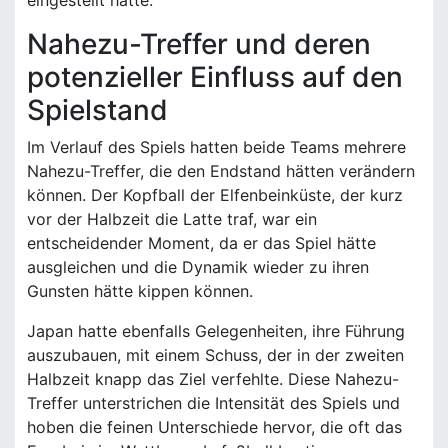
Nahezu-Treffer und deren
potenzieller Einfluss auf den
Spielstand
Im Verlauf des Spiels hatten beide Teams mehrere
Nahezu-Treffer, die den Endstand hätten verändern
können. Der Kopfball der Elfenbeinküste, der kurz
vor der Halbzeit die Latte traf, war ein
entscheidender Moment, da er das Spiel hätte
ausgleichen und die Dynamik wieder zu ihren
Gunsten hätte kippen können.
Japan hatte ebenfalls Gelegenheiten, ihre Führung
auszubauen, mit einem Schuss, der in der zweiten
Halbzeit knapp das Ziel verfehlte. Diese Nahezu-
Treffer unterstrichen die Intensität des Spiels und
hoben die feinen Unterschiede hervor, die oft das