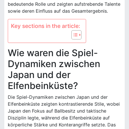
bedeutende Rolle und zeigten aufstrebende Talente
sowie deren Einfluss auf das Gesamtergebnis.
Key sections in the article:
Wie waren die Spiel-
Dynamiken zwischen
Japan und der
Elfenbeinküste?
Die Spiel-Dynamiken zwischen Japan und der
Elfenbeinküste zeigten kontrastierende Stile, wobei
Japan den Fokus auf Ballbesitz und taktische
Disziplin legte, während die Elfenbeinküste auf
körperliche Stärke und Konterangriffe setzte. Das