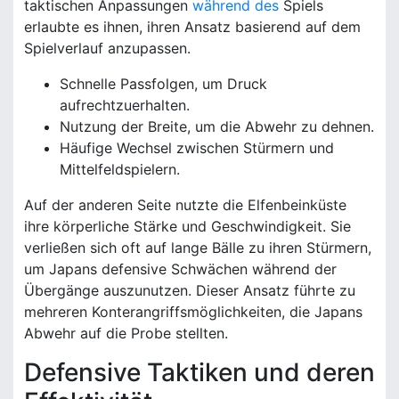
taktischen Anpassungen
während des
Spiels
erlaubte es ihnen, ihren Ansatz basierend auf dem
Spielverlauf anzupassen.
Schnelle Passfolgen, um Druck
aufrechtzuerhalten.
Nutzung der Breite, um die Abwehr zu dehnen.
Häufige Wechsel zwischen Stürmern und
Mittelfeldspielern.
Auf der anderen Seite nutzte die Elfenbeinküste
ihre körperliche Stärke und Geschwindigkeit. Sie
verließen sich oft auf lange Bälle zu ihren Stürmern,
um Japans defensive Schwächen während der
Übergänge auszunutzen. Dieser Ansatz führte zu
mehreren Konterangriffsmöglichkeiten, die Japans
Abwehr auf die Probe stellten.
Defensive Taktiken und deren