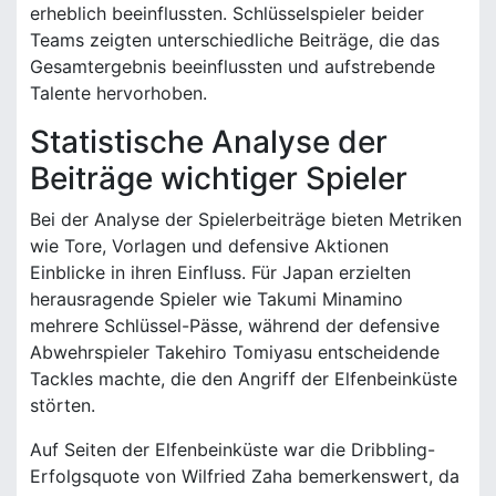
erheblich beeinflussten. Schlüsselspieler beider
Teams zeigten unterschiedliche Beiträge, die das
Gesamtergebnis beeinflussten und aufstrebende
Talente hervorhoben.
Statistische Analyse der
Beiträge wichtiger Spieler
Bei der Analyse der Spielerbeiträge bieten Metriken
wie Tore, Vorlagen und defensive Aktionen
Einblicke in ihren Einfluss. Für Japan erzielten
herausragende Spieler wie Takumi Minamino
mehrere Schlüssel-Pässe, während der defensive
Abwehrspieler Takehiro Tomiyasu entscheidende
Tackles machte, die den Angriff der Elfenbeinküste
störten.
Auf Seiten der Elfenbeinküste war die Dribbling-
Erfolgsquote von Wilfried Zaha bemerkenswert, da