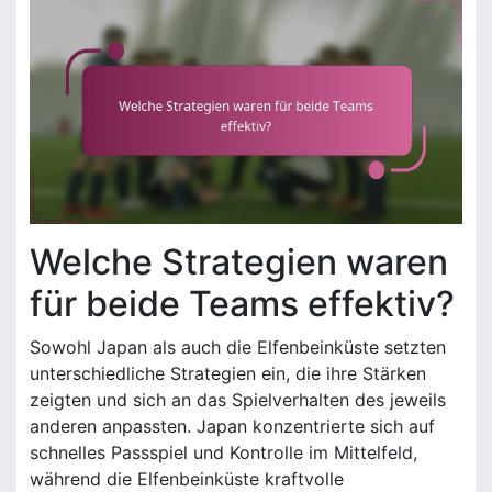
Welche Strategien waren
für beide Teams effektiv?
Sowohl Japan als auch die Elfenbeinküste setzten
unterschiedliche Strategien ein, die ihre Stärken
zeigten und sich an das Spielverhalten des jeweils
anderen anpassten. Japan konzentrierte sich auf
schnelles Passspiel und Kontrolle im Mittelfeld,
während die Elfenbeinküste kraftvolle