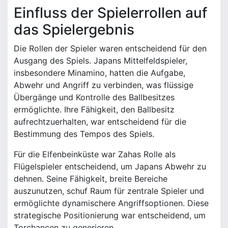
Einfluss der Spielerrollen auf
das Spielergebnis
Die Rollen der Spieler waren entscheidend für den
Ausgang des Spiels. Japans Mittelfeldspieler,
insbesondere Minamino, hatten die Aufgabe,
Abwehr und Angriff zu verbinden, was flüssige
Übergänge und Kontrolle des Ballbesitzes
ermöglichte. Ihre Fähigkeit, den Ballbesitz
aufrechtzuerhalten, war entscheidend für die
Bestimmung des Tempos des Spiels.
Für die Elfenbeinküste war Zahas Rolle als
Flügelspieler entscheidend, um Japans Abwehr zu
dehnen. Seine Fähigkeit, breite Bereiche
auszunutzen, schuf Raum für zentrale Spieler und
ermöglichte dynamischere Angriffsoptionen. Diese
strategische Positionierung war entscheidend, um
Torchancen zu generieren.